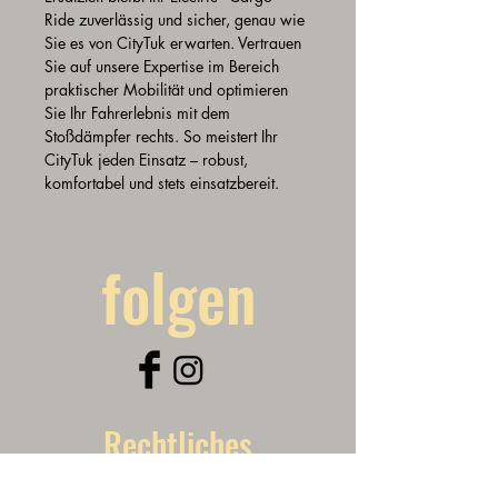
Ride zuverlässig und sicher, genau wie 
Sie es von CityTuk erwarten. Vertrauen 
Sie auf unsere Expertise im Bereich 
praktischer Mobilität und optimieren 
Sie Ihr Fahrerlebnis mit dem 
Stoßdämpfer rechts. So meistert Ihr 
CityTuk jeden Einsatz – robust, 
komfortabel und stets einsatzbereit.
folgen
Rechtliches
CityTuk - FAQ