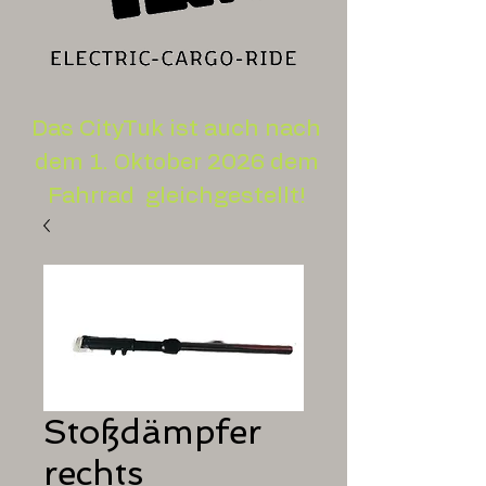
Das CityTuk ist auch nach
dem 1. Oktober 2026 dem
Fahrrad gleichgestellt!
Stoßdämpfer
rechts