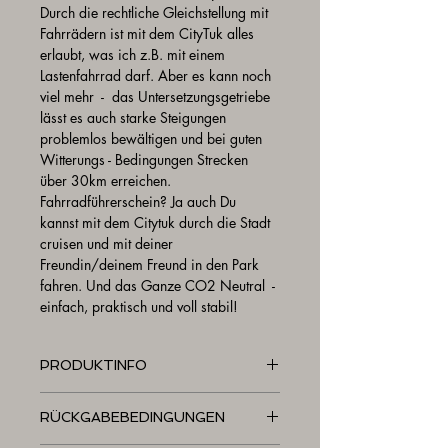
Durch die rechtliche Gleichstellung mit 
Fahrrädern ist mit dem CityTuk alles 
erlaubt, was ich z.B. mit einem 
Lastenfahrrad darf. Aber es kann noch 
viel mehr  -  das Untersetzungsgetriebe 
lässt es auch starke Steigungen 
problemlos bewältigen und bei guten 
Witterungs - Bedingungen Strecken 
über 30km erreichen. 
Fahrradführerschein? Ja auch Du 
kannst mit dem Citytuk durch die Stadt 
cruisen und mit deiner 
Freundin/deinem Freund in den Park 
fahren. Und das Ganze CO2 Neutral  - 
einfach, praktisch und voll stabil!
PRODUKTINFO
Farbe: Blaugrün - metallic - 
RÜCKGABEBEDINGUNGEN
pulverbeschichtet
Maße: 2445x835x1130mm (lxbxh)