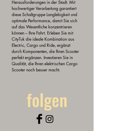
Herausforderungen in der Stadt. Mit 
hochwertiger Verarbeitung garantiert 
diese Schaltgruppe Langlebigkeit und 
optimale Performance, damit Sie sich 
auf das Wesentliche konzentrieren 
können – Ihre Fahrt. Erleben Sie mit 
CityTuk die ideale Kombination aus 
Electric, Cargo und Ride, ergänzt 
durch Komponenten, die Ihren Scooter 
perfekt ergänzen. Investieren Sie in 
Qualität, die Ihren elektrischen Cargo 
Scooter noch besser macht.
folgen